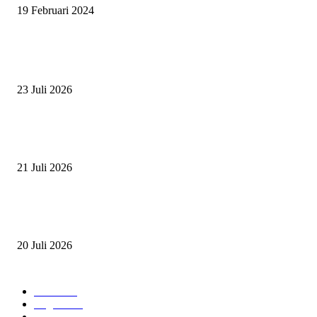
19 Februari 2024
BERITA POPULER
ZAID, RIDER CILIK PENUH BAKAT DAN SEMANGAT
23 Juli 2026
PERJUANGAN DUO JUNIOR ANANTYA RIDING CLUB DI JJ ALL S
2026
21 Juli 2026
ANDRY SUTOYO, STEVEN TAN, DAN PERTARUNGAN SERU TIG
ATLET JUNIOR
20 Juli 2026
POPULAR CATEGORY
Event
474
Ragam
214
Profil
28