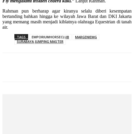
Fly mengalami insiden cedera kaki.”
Lanjut Rahman.
Rahman pun berharap agar kiranya selalu diberi kesempatan
bertanding bahkan hingga ke wilayah Jawa Barat dan DKI Jakarta
yang memang masih menjadi kiblatnya olahraga Equestrian di tanah
air.
TAGS
EMPORIUMHORSECLUB
MARGENIEMG
SURABAYA JUMPING MASTER