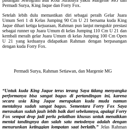
pasangan Selebgram asal Kota Surabaya yakni Margenie MG dan
Permadi Surya, King Jaque dan Forry Fox.
Setelah lebih dulu memastikan diri sebagai peraih Gelar Juara
Umum Seri 1 di Kelas Jumping 90 Cm U 21 bersama kuda King
Jaque dihari ketiga kejuaraan, Rahman pun lanjut mengukir prestasi
sebagai runner up Juara Umum di kelas Jumping 110 Cm U 21 dan
kembali meraih gelar Juara Umum di kelas Jumping 100 Cm Open
U 21 yang keduanya didapatkan Rahman dengan berpasangan
dengan kuda Forry Fox.
Permadi Surya, Rahman Setiawan, dan Margenie MG
“Untuk kuda King Jaque terus terang Saya tidang menyangka
performanya bisa sangat bagus di pertandingan ini, karena
secara usia King Jaque merupakan kuda muda namun
mentalnya sudah sangat bagus. Sementara Forry Fox Saya
merasakan sudah jauh lebih baik dari sebelumnya, apalagi Forry
Fox sempat drop jadi perlu pelatihan khusus untuk menaikkan
mental tandingnya dan salah satu metodenya adalah dengan
menurunkan ketinggian lompatan saat berlatih.”
Jelas Rahman