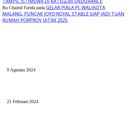
TAMPIL ISTIMEWA DI KATEGORI ENDURANCE
GELAR PIALA PJ. WALIKOTA
Bu Chairul Farida
pada
MALANG, PUNCAK JOYO ROYAL STABLE SIAP JADI TUAN
RUMAH PORPROV JATIM 2025
EVEN
ASWAYUDDHA 3 SERI PAMUNGKAS, PENENTUAN SIAPA YANG
BERHAK MENJADI RAJA, RATU, DAN SKUAD TERBAIK
9 Agustus 2024
SURABAYA JUMPING MASTER GELAR JUMPING CLINIC BERSA
PATRICK VAN DER SCHANS
21 Februari 2024
SURABAYA JUMPING MASTER 2024, MASTER PIECE PUBLIK JAT
UNTUK OLAHRAGA EQUESTRIAN INDONESIA