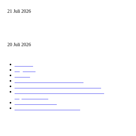
2026
21 Juli 2026
ANDRY SUTOYO, STEVEN TAN, DAN PERTARUNGAN SERU TIG
ATLET JUNIOR
20 Juli 2026
POPULAR CATEGORY
Event
474
Ragam
214
Profil
28
PRESTASI ATLET BERKUDA
10
NAWASENA SUMMER SEASSON 2024
8
PON XXI ACEH SUMUT 2024 BERKUDA
EQUESTRIAN
7
GIOVAS CUP 2024
6
SOROTAN ARKAV CUP 2024
6