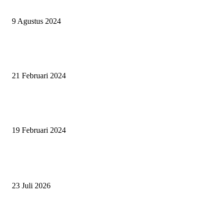
BERHAK MENJADI RAJA, RATU, DAN SKUAD TERBAIK
9 Agustus 2024
SURABAYA JUMPING MASTER GELAR JUMPING CLINIC BERSA
PATRICK VAN DER SCHANS
21 Februari 2024
SURABAYA JUMPING MASTER 2024, MASTER PIECE PUBLIK JAT
UNTUK OLAHRAGA EQUESTRIAN INDONESIA
19 Februari 2024
BERITA POPULER
ZAID, RIDER CILIK PENUH BAKAT DAN SEMANGAT
23 Juli 2026
PERJUANGAN DUO JUNIOR ANANTYA RIDING CLUB DI JJ ALL S