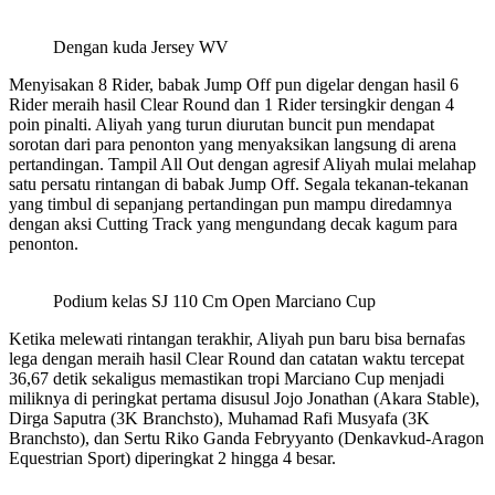
Dengan kuda Jersey WV
Menyisakan 8 Rider, babak Jump Off pun digelar dengan hasil 6
Rider meraih hasil Clear Round dan 1 Rider tersingkir dengan 4
poin pinalti. Aliyah yang turun diurutan buncit pun mendapat
sorotan dari para penonton yang menyaksikan langsung di arena
pertandingan. Tampil All Out dengan agresif Aliyah mulai melahap
satu persatu rintangan di babak Jump Off. Segala tekanan-tekanan
yang timbul di sepanjang pertandingan pun mampu diredamnya
dengan aksi Cutting Track yang mengundang decak kagum para
penonton.
Podium kelas SJ 110 Cm Open Marciano Cup
Ketika melewati rintangan terakhir, Aliyah pun baru bisa bernafas
lega dengan meraih hasil Clear Round dan catatan waktu tercepat
36,67 detik sekaligus memastikan tropi Marciano Cup menjadi
miliknya di peringkat pertama disusul Jojo Jonathan (Akara Stable),
Dirga Saputra (3K Branchsto), Muhamad Rafi Musyafa (3K
Branchsto), dan Sertu Riko Ganda Febryyanto (Denkavkud-Aragon
Equestrian Sport) diperingkat 2 hingga 4 besar.