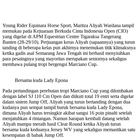
Young Rider Equinara Horse Sport, Maritza Aliyah Wardana tampil
memukau pada Kejuaraan Berkuda Cinta Indonesia Open (CIO)
yang digelar di APM Equestrian Centre Tigaraksa Tangerang
Banten (28-29/10). Perjuangan keras Aliyah (sapaannya) yang turun
tanding di beberapa kelas pun akhirnya menemukan titik klimaksnya
ketika gadis asal Semarang Jawa Tengah ini berhasil menyisihkan
para pesaingnya yang mayoritas merupakan seniornya sekaligus
membawa pulang tropi bergengsi Marciano Cup.
Bersama kuda Lady Epona
Pada pertandingan perebutan tropi Marciano Cup yang dilombakan
dengan label SJ 110 Cm Open dan diikuti total 19 entri serta digelar
dalam sistem Jump Off, Aliyah yang turun bertanding dengan dua
kudanya pun sempat tampil buruk bersama kuda Lady Epona,
dimana Aliyah harus tersingkir akibat sangsi 16 poin pinalti setelah
menjatuhkan 4 rintangan. Namun harapan kembali datang setelah
Aliyah mampu meraih hasil Clear Round ketika Aliyah turun
bersama kuda keduanya Jersey WV yang sekaligus memastikan satu
kesempatan di babak Jump Off.