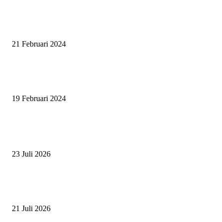
SURABAYA JUMPING MASTER GELAR JUMPING CLINIC BERSA
PATRICK VAN DER SCHANS
21 Februari 2024
SURABAYA JUMPING MASTER 2024, MASTER PIECE PUBLIK JAT
UNTUK OLAHRAGA EQUESTRIAN INDONESIA
19 Februari 2024
BERITA POPULER
ZAID, RIDER CILIK PENUH BAKAT DAN SEMANGAT
23 Juli 2026
PERJUANGAN DUO JUNIOR ANANTYA RIDING CLUB DI JJ ALL S
2026
21 Juli 2026