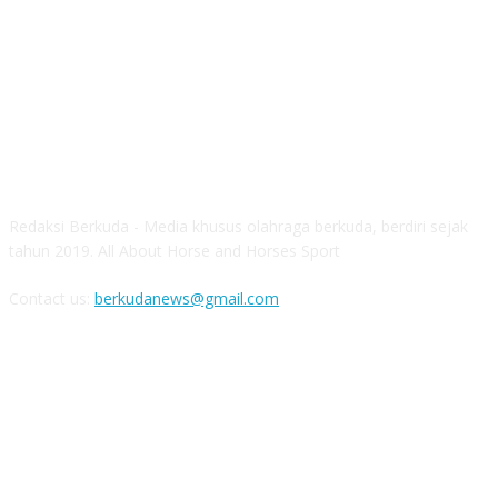
ABOUT US
Redaksi Berkuda - Media khusus olahraga berkuda, berdiri sejak
tahun 2019. All About Horse and Horses Sport
Contact us:
berkudanews@gmail.com
FOLLOW US