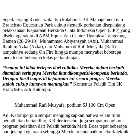
Sepak terjang 3 rider wakil tim kolaborasi 3K Management dan
Branchsto Equestrian Park cukup menarik perhatian disepanjang
pelaksanaan Kejuaraan Berkuda Cinta Indonesia Open (CIO) yang
diselenggarakan di APM Equestrian Centre Tigaraksa Tangerang
Banten (28-29/10). Muhammad Abiyansyah (Abi), Muhammad
Ibrahim Azka (Azka), dan Muhammad Rafi Musyafa (Rafi)
tampaknya sedang On Fire hingga mampu menyabet beberapa
medali dari beberapa kelas pertandingan.
“Semua ini tidak terlepas dari rutinitas Mereka dalam berlatih
ditambah seringnya Mereka ikut dikompetisi-kompetisi berkuda.
Dengan hasil bagus di kejuaraan ini secara progres Mereka
sudah cukup lumayan meningkat.”
Komentar Pelatih Tim 3K
Branchsto, Adi Katompo.
Muhammad Rafi Musyafa, podium SJ 100 Cm Open
Adi Katompo pun sempat mengungkapkan bahwa selain rutin
berlatih dan bertanding, 3 Rider tersebut juga sempat mengikuti
program pelatihan dari Pelatih berkuda Mark Boes tepat beberapa
hari jelang kejuaraan sehingga Mereka mendapatkan teknik-teknik