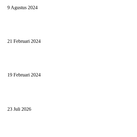
9 Agustus 2024
SURABAYA JUMPING MASTER GELAR JUMPING CLINIC BERSA
PATRICK VAN DER SCHANS
21 Februari 2024
SURABAYA JUMPING MASTER 2024, MASTER PIECE PUBLIK JAT
UNTUK OLAHRAGA EQUESTRIAN INDONESIA
19 Februari 2024
BERITA POPULER
ZAID, RIDER CILIK PENUH BAKAT DAN SEMANGAT
23 Juli 2026
PERJUANGAN DUO JUNIOR ANANTYA RIDING CLUB DI JJ ALL S
2026