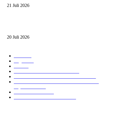
21 Juli 2026
ANDRY SUTOYO, STEVEN TAN, DAN PERTARUNGAN SERU TIG
ATLET JUNIOR
20 Juli 2026
POPULAR CATEGORY
Event
474
Ragam
214
Profil
28
PRESTASI ATLET BERKUDA
10
NAWASENA SUMMER SEASSON 2024
8
PON XXI ACEH SUMUT 2024 BERKUDA
EQUESTRIAN
7
GIOVAS CUP 2024
6
SOROTAN ARKAV CUP 2024
6