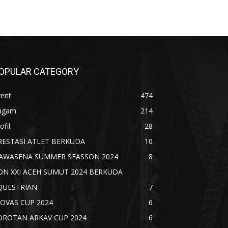
OPULAR CATEGORY
vent
474
agam
214
ofil
28
RESTASI ATLET BERKUDA
10
AWASENA SUMMER SEASSON 2024
8
ON XXI ACEH SUMUT 2024 BERKUDA
QUESTRIAN
7
IOVAS CUP 2024
6
OROTAN ARKAV CUP 2024
6