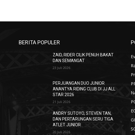
BERITA POPULER
P
ZAID, RIDER CILIK PENUH BAKAT
E
DAN SEMANGAT
R
I
23 Juli 2026
Pr
P
PERJUANGAN DUO JUNIOR
ANANTYA RIDING CLUB DI JJ ALL
N
STAR 2026
P
21 Juli 2026
E
ANDRY SUTOYO, STEVEN TAN,
DAN PERTARUNGAN SERU TIGA
G
ATLET JUNIOR
S
20 Juli 2026