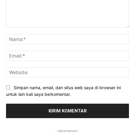
Komentar:
Na
Ema
Web
Simpan nama, email, dan situs web saya di browser ini
untuk lain kali saya berkomentar.
- Advertisment -