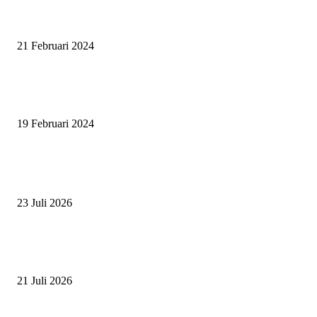
SURABAYA JUMPING MASTER GELAR JUMPING CLINIC BERSA
PATRICK VAN DER SCHANS
21 Februari 2024
SURABAYA JUMPING MASTER 2024, MASTER PIECE PUBLIK JAT
UNTUK OLAHRAGA EQUESTRIAN INDONESIA
19 Februari 2024
BERITA POPULER
ZAID, RIDER CILIK PENUH BAKAT DAN SEMANGAT
23 Juli 2026
PERJUANGAN DUO JUNIOR ANANTYA RIDING CLUB DI JJ ALL S
2026
21 Juli 2026