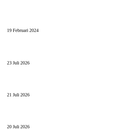
SURABAYA JUMPING MASTER 2024, MASTER PIECE PUBLIK JAT
UNTUK OLAHRAGA EQUESTRIAN INDONESIA
19 Februari 2024
BERITA POPULER
ZAID, RIDER CILIK PENUH BAKAT DAN SEMANGAT
23 Juli 2026
PERJUANGAN DUO JUNIOR ANANTYA RIDING CLUB DI JJ ALL S
2026
21 Juli 2026
ANDRY SUTOYO, STEVEN TAN, DAN PERTARUNGAN SERU TIG
ATLET JUNIOR
20 Juli 2026