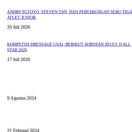
ANDRY SUTOYO, STEVEN TAN, DAN PERTARUNGAN SERU TIG
ATLET JUNIOR
20 Juli 2026
KOMPETISI DRESSAGE USAI, BERIKUT SOROTAN ATLET JJ ALL
STAR 2026
17 Juli 2026
EVEN
ASWAYUDDHA 3 SERI PAMUNGKAS, PENENTUAN SIAPA YANG
BERHAK MENJADI RAJA, RATU, DAN SKUAD TERBAIK
9 Agustus 2024
SURABAYA JUMPING MASTER GELAR JUMPING CLINIC BERSA
PATRICK VAN DER SCHANS
21 Februari 2024