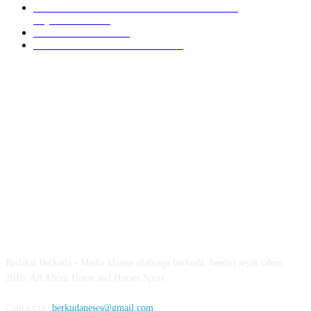
PON XXI ACEH SUMUT 2024 BERKUDA
EQUESTRIAN
7
GIOVAS CUP 2024
6
SOROTAN ARKAV CUP 2024
6
ABOUT US
Redaksi Berkuda - Media khusus olahraga berkuda, berdiri sejak tahun
2019. All About Horse and Horses Sport
Contact us:
berkudanews@gmail.com