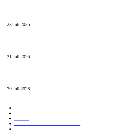
ZAID, RIDER CILIK PENUH BAKAT DAN SEMANGAT
23 Juli 2026
PERJUANGAN DUO JUNIOR ANANTYA RIDING CLUB DI JJ ALL S
2026
21 Juli 2026
ANDRY SUTOYO, STEVEN TAN, DAN PERTARUNGAN SERU TIG
ATLET JUNIOR
20 Juli 2026
POPULAR CATEGORY
Event
474
Ragam
214
Profil
28
PRESTASI ATLET BERKUDA
10
NAWASENA SUMMER SEASSON 2024
8