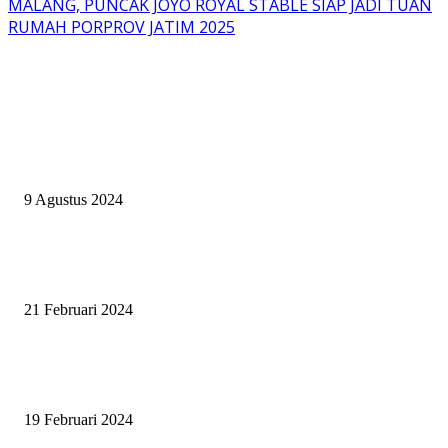
MALANG, PUNCAK JOYO ROYAL STABLE SIAP JADI TUAN
RUMAH PORPROV JATIM 2025
EVEN
ASWAYUDDHA 3 SERI PAMUNGKAS, PENENTUAN SIAPA YANG
BERHAK MENJADI RAJA, RATU, DAN SKUAD TERBAIK
9 Agustus 2024
SURABAYA JUMPING MASTER GELAR JUMPING CLINIC BERSA
PATRICK VAN DER SCHANS
21 Februari 2024
SURABAYA JUMPING MASTER 2024, MASTER PIECE PUBLIK JAT
UNTUK OLAHRAGA EQUESTRIAN INDONESIA
19 Februari 2024
BERITA POPULER