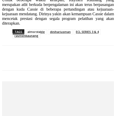
merupakan atlit berkuda berpengalaman ini akan terus berpasangan
dengan kuda Cassie di beberapa pertandingan atau kejuaraan-
kejuaraan mendatang. Dirinya yakin akan kemampuan Cassie dalam
mencetak prestasi dengan segala program pelatihan yang akan
diterapkan.
TAGS
almorstable
dinihariusman
ECL SERIES 3 & 4
raymenkaunang