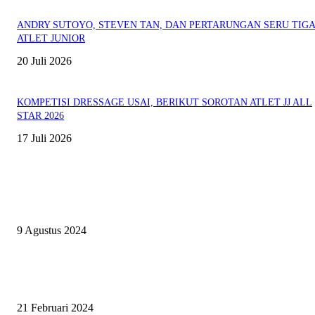
ANDRY SUTOYO, STEVEN TAN, DAN PERTARUNGAN SERU TIG
ATLET JUNIOR
20 Juli 2026
KOMPETISI DRESSAGE USAI, BERIKUT SOROTAN ATLET JJ ALL
STAR 2026
17 Juli 2026
EVEN
ASWAYUDDHA 3 SERI PAMUNGKAS, PENENTUAN SIAPA YANG
BERHAK MENJADI RAJA, RATU, DAN SKUAD TERBAIK
9 Agustus 2024
SURABAYA JUMPING MASTER GELAR JUMPING CLINIC BERSA
PATRICK VAN DER SCHANS
21 Februari 2024