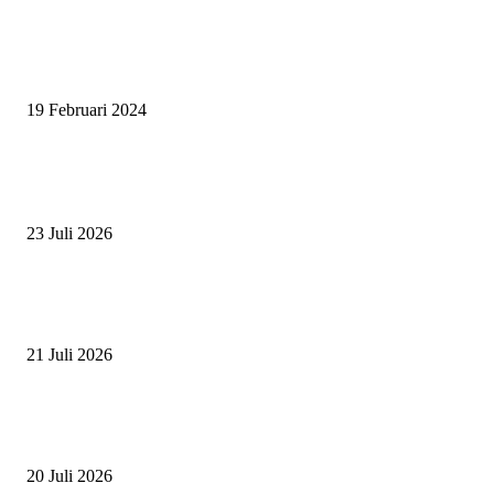
SURABAYA JUMPING MASTER 2024, MASTER PIECE PUBLIK JAT
UNTUK OLAHRAGA EQUESTRIAN INDONESIA
19 Februari 2024
BERITA POPULER
ZAID, RIDER CILIK PENUH BAKAT DAN SEMANGAT
23 Juli 2026
PERJUANGAN DUO JUNIOR ANANTYA RIDING CLUB DI JJ ALL S
2026
21 Juli 2026
ANDRY SUTOYO, STEVEN TAN, DAN PERTARUNGAN SERU TIG
ATLET JUNIOR
20 Juli 2026