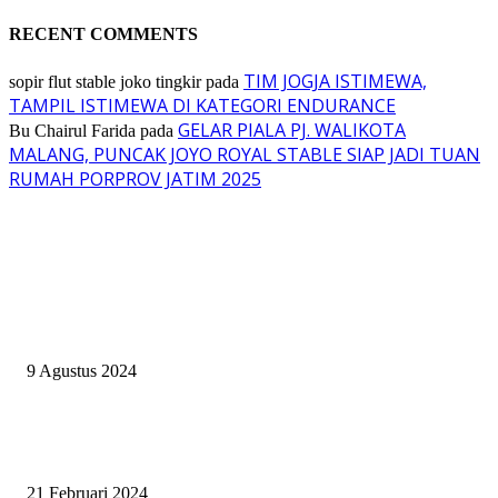
RECENT COMMENTS
TIM JOGJA ISTIMEWA,
sopir flut stable joko tingkir
pada
TAMPIL ISTIMEWA DI KATEGORI ENDURANCE
GELAR PIALA PJ. WALIKOTA
Bu Chairul Farida
pada
MALANG, PUNCAK JOYO ROYAL STABLE SIAP JADI TUAN
RUMAH PORPROV JATIM 2025
EVEN
ASWAYUDDHA 3 SERI PAMUNGKAS, PENENTUAN SIAPA YANG
BERHAK MENJADI RAJA, RATU, DAN SKUAD TERBAIK
9 Agustus 2024
SURABAYA JUMPING MASTER GELAR JUMPING CLINIC BERSA
PATRICK VAN DER SCHANS
21 Februari 2024