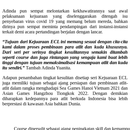
Adinda pun sempat melontarkan kekhawatirannya saat awal
pelaksanaan kejuaraan yang diselenggarakan ditengah isu
penyebaran virus covid 19 yang memang belum mereda, bahkan
dirinya pun sempat meminta pendampingan dari instansi-instansi
terkait demi acara pertandingan berjalan dengan lancar.
“Tujuan dari Kejuaraan ECL ini memang sesuai dengan cita-cita
kami dalam proses pembinaan para atlit dan kuda khususnya.
Dari seri per serinya tingkat kesulitannya semakin ditambah
seperti course dan juga rintangan yang sengaja kami buat lebih
tinggi dengan tujuan memaksimalisasi kemampuan atlit dan kuda
itu sendiri.”
Tambah Adinda Yuanita.
Adapun penambahan tingkat kesulitan disetiap seri Kejuaraan ECL
juga memiliki tujuan sebagai ajang persiapan dan pembinaan atlit-
atlit dalam rangka menghadapi Sea Games Hanoi Vietnam 2021 dan
Asian Games Hangzhou Tiongkok 2022. Dengan demikian
diharapkan kedepannya para atlit berkuda Indonesia bisa lebih
berprestasi di kawasan Asia bahkan Dunia.
Course dipersulit sebagai ajang peningkatan skill dan kemamp