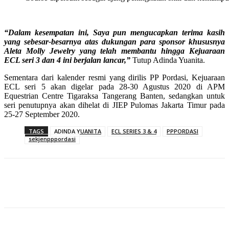
“Dalam kesempatan ini, Saya pun mengucapkan terima kasih
yang sebesar-besarnya atas dukungan para sponsor khususnya
Aleta Molly Jewelry yang telah membantu hingga Kejuaraan
ECL seri 3 dan 4 ini berjalan lancar,”
Tutup Adinda Yuanita.
Sementara dari kalender resmi yang dirilis PP Pordasi, Kejuaraan
ECL seri 5 akan digelar pada 28-30 Agustus 2020 di APM
Equestrian Centre Tigaraksa Tangerang Banten, sedangkan untuk
seri penutupnya akan dihelat di JIEP Pulomas Jakarta Timur pada
25-27 September 2020.
TAGS
ADINDA YUANITA
ECL SERIES 3 & 4
PPPORDASI
sekjenpppordasi