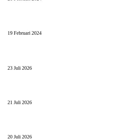
SURABAYA JUMPING MASTER 2024, MASTER PIECE PUBLIK JAT
UNTUK OLAHRAGA EQUESTRIAN INDONESIA
19 Februari 2024
BERITA POPULER
ZAID, RIDER CILIK PENUH BAKAT DAN SEMANGAT
23 Juli 2026
PERJUANGAN DUO JUNIOR ANANTYA RIDING CLUB DI JJ ALL S
2026
21 Juli 2026
ANDRY SUTOYO, STEVEN TAN, DAN PERTARUNGAN SERU TIG
ATLET JUNIOR
20 Juli 2026