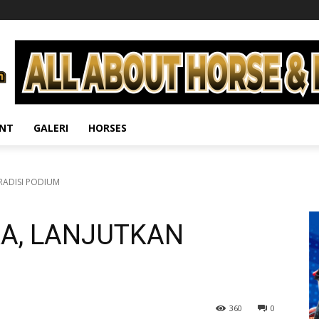
ENT
GALERI
HORSES
RADISI PODIUM
KA, LANJUTKAN
360
0