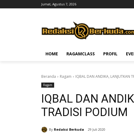
Jumat, Agustus 7, 2026
HOME
RAGAMCLASS
PROFIL
EV
Beranda
Ragam
IQBAL DAN ANDIKA, LANJUTKAN T
Ragam
IQBAL DAN ANDI
TRADISI PODIUM
By
Redaksi Berkuda
29 Juli 2020