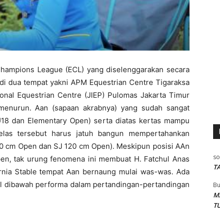
Champions League (ECL) yang diselenggarakan secara
0 di dua tempat yakni APM Equestrian Centre Tigaraksa
ional Equestrian Centre (JIEP) Pulomas Jakarta Timur
menurun. Aan (sapaan akrabnya) yang sudah sangat
U18 dan Elementary Open) serta diatas kertas mampu
elas tersebut harus jatuh bangun mempertahankan
10 cm Open dan SJ 120 cm Open). Meskipun posisi AAn
so
en, tak urung fenomena ini membuat H. Fatchul Anas
T
rnia Stable tempat Aan bernaung mulai was-was. Ada
l dibawah performa dalam pertandingan-pertandingan
Bu
M
T