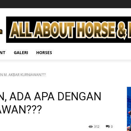
ENT
GALERI
HORSES
N M. AKBAR KURNIAWAN???
, ADA APA DENGAN
AWAN???
312
0