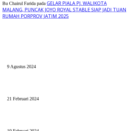
GELAR PIALA PJ. WALIKOTA
Bu Chairul Farida
pada
MALANG, PUNCAK JOYO ROYAL STABLE SIAP JADI TUAN
RUMAH PORPROV JATIM 2025
EVEN
ASWAYUDDHA 3 SERI PAMUNGKAS, PENENTUAN SIAPA YANG
BERHAK MENJADI RAJA, RATU, DAN SKUAD TERBAIK
9 Agustus 2024
SURABAYA JUMPING MASTER GELAR JUMPING CLINIC BERSA
PATRICK VAN DER SCHANS
21 Februari 2024
SURABAYA JUMPING MASTER 2024, MASTER PIECE PUBLIK JAT
UNTUK OLAHRAGA EQUESTRIAN INDONESIA
19 Februari 2024