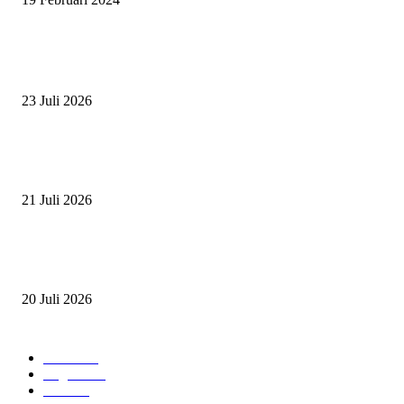
BERITA POPULER
ZAID, RIDER CILIK PENUH BAKAT DAN SEMANGAT
23 Juli 2026
PERJUANGAN DUO JUNIOR ANANTYA RIDING CLUB DI JJ ALL S
2026
21 Juli 2026
ANDRY SUTOYO, STEVEN TAN, DAN PERTARUNGAN SERU TIG
ATLET JUNIOR
20 Juli 2026
POPULAR CATEGORY
Event
474
Ragam
214
Profil
28