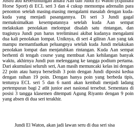
Justru adu keberuntungan antara Aan dan Jundi El Waton (Equinara
Horse Sport) di ECL seri 3 dan 4 cukup memompa adrenalin para
penonton setelah masing-masing mengalami masalah dengan kuda-
kuda yang menjadi pasangannya. Di seri 3 Jundi gagal
memaksimalkan kesempatannya setelah kuda Aan sempat
melakukan penolakan melompat disalah satu rintangan, dan
tragisnya Jundi pun harus tereliminasi akibat kudanya mengalami
dua kali penolakan lompat. Uniknya, di seri 4 giliran Aan yang tak
mampu memamfaatkan peluangnya setelah kuda Jundi melakukan
penolakan lompat dan menjatuhkan rintangan. Kuda Aan sempat
berhenti di tengah course yang membuat Aan kehilangan banyak
waktu, akhirnya Jundi pun melenggang ke tangga podium pertama.
Dari akumulasi seluruh seri, Aan masih memuncaki kelas ini dengan
22 poin atau hanya berselisih 3 poin dengan Jundi diposisi kedua
dengan raihan 19 poin. Dengan hanya poin yang berbeda tipis,
tentunya ECL seri 5 dan 6 nanti akan kembali menjadi ladang
pertempuran bagi 2 atlit junior aset nasional tersebut. Sementara di
posisi 3 tangga klasemen ditempati Agung Riyanto dengan 9 poin
yang absen di dua seri terakhir.
Jundi El Waton, akan jadi lawan seru di dua seri sisa