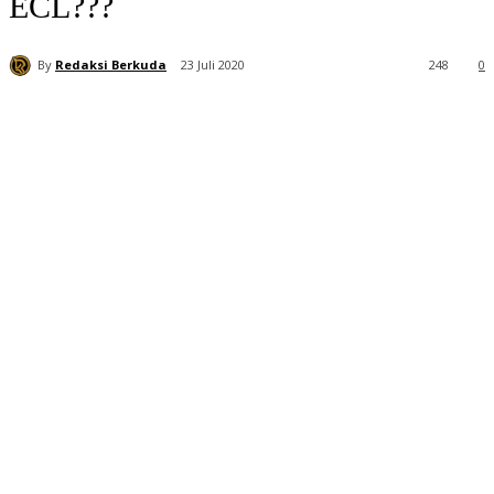
ECL???
By
Redaksi Berkuda
23 Juli 2020
248
0