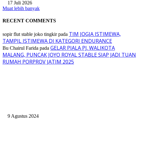
17 Juli 2026
Muat lebih banyak
RECENT COMMENTS
TIM JOGJA ISTIMEWA,
sopir flut stable joko tingkir
pada
TAMPIL ISTIMEWA DI KATEGORI ENDURANCE
GELAR PIALA PJ. WALIKOTA
Bu Chairul Farida
pada
MALANG, PUNCAK JOYO ROYAL STABLE SIAP JADI TUAN
RUMAH PORPROV JATIM 2025
EVEN
ASWAYUDDHA 3 SERI PAMUNGKAS, PENENTUAN SIAPA YANG
BERHAK MENJADI RAJA, RATU, DAN SKUAD TERBAIK
9 Agustus 2024
SURABAYA JUMPING MASTER GELAR JUMPING CLINIC BERSA
PATRICK VAN DER SCHANS