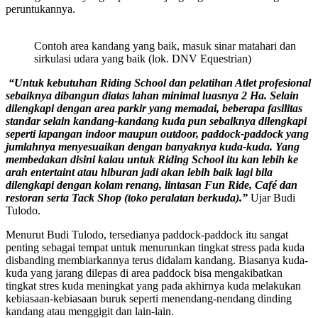
peruntukannya.
Contoh area kandang yang baik, masuk sinar matahari dan
sirkulasi udara yang baik (lok. DNV Equestrian)
“Untuk kebutuhan Riding School dan pelatihan Atlet profesional
sebaiknya dibangun diatas lahan minimal luasnya 2 Ha. Selain
dilengkapi dengan area parkir yang memadai, beberapa fasilitas
standar selain kandang-kandang kuda pun sebaiknya dilengkapi
seperti lapangan indoor maupun outdoor, paddock-paddock yang
jumlahnya menyesuaikan dengan banyaknya kuda-kuda. Yang
membedakan disini kalau untuk Riding School itu kan lebih ke
arah entertaint atau hiburan jadi akan lebih baik lagi bila
dilengkapi dengan kolam renang, lintasan Fun Ride, Café dan
restoran serta Tack Shop (toko peralatan berkuda).”
Ujar Budi
Tulodo.
Menurut Budi Tulodo, tersedianya paddock-paddock itu sangat
penting sebagai tempat untuk menurunkan tingkat stress pada kuda
disbanding membiarkannya terus didalam kandang. Biasanya kuda-
kuda yang jarang dilepas di area paddock bisa mengakibatkan
tingkat stres kuda meningkat yang pada akhirnya kuda melakukan
kebiasaan-kebiasaan buruk seperti menendang-nendang dinding
kandang atau menggigit dan lain-lain.