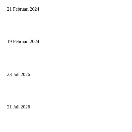
21 Februari 2024
SURABAYA JUMPING MASTER 2024, MASTER PIECE PUBLIK JAT
UNTUK OLAHRAGA EQUESTRIAN INDONESIA
19 Februari 2024
BERITA POPULER
ZAID, RIDER CILIK PENUH BAKAT DAN SEMANGAT
23 Juli 2026
PERJUANGAN DUO JUNIOR ANANTYA RIDING CLUB DI JJ ALL S
2026
21 Juli 2026
ANDRY SUTOYO, STEVEN TAN, DAN PERTARUNGAN SERU TIG
ATLET JUNIOR