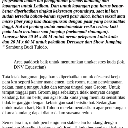
profesional dalam hal penggunaan fasilitas kandang dan
lapangan untuk Latihan. Dan untuk lapangan pun harus benar-
benar diperhatikan tingkat kekerasan groundnya, saat ini kan
sudah tersedia bahan-bahan seperti pasir silica, bahan tekstil atau
micro fiber yang bisa dicampurkan dengan pasir yang berkualitas
tinggi. Hal ini penting untuk meminimalisir resiko cedera kaki
pada kuda terutama saat jumping (melompati rintangan).
Luasnya bisa 20 M x 40 M untuk arena pelepasan kuda-kuda
dan 20 M x 60 M untuk pelatihan Dressage dan Show Jumping.
”
Sambung Budi Tulodo.
Area paddock baik untuk menurunkan tingkat stres kuda (lok.
DNV Equestrian)
Tata letak bangunan juga harus diperhatikan untuk efesiensi kerja
para kru seperti kantor manajemen, tack room, ruang penyimpanan
pakan, ruang tunggu Atlet dan tempat tinggal para Groom. Untuk
tempat tinggal para Groom juga sebaiknya tidak menyatu dengan
kandang, hal ini bertujuan agar kuda-kuda yang memiliki sensitifitas
tidak terganggu dengan kebisingan saat beristirahat. Sedangkan
untuk malam hari, Budi Tulodo merekomendasikan agar penerangan
di area kandang dapat diatur dalam suasana redup.
Sementara itu, untuk pembangunan stable atau kandang dengan
keperluan Breeding (peternakan), Budi Tulodo berpendapat bahwa