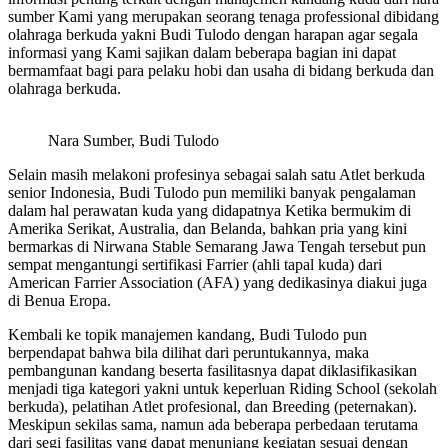
sumber Kami yang merupakan seorang tenaga professional dibidang
olahraga berkuda yakni Budi Tulodo dengan harapan agar segala
informasi yang Kami sajikan dalam beberapa bagian ini dapat
bermamfaat bagi para pelaku hobi dan usaha di bidang berkuda dan
olahraga berkuda.
Nara Sumber, Budi Tulodo
Selain masih melakoni profesinya sebagai salah satu Atlet berkuda
senior Indonesia, Budi Tulodo pun memiliki banyak pengalaman
dalam hal perawatan kuda yang didapatnya Ketika bermukim di
Amerika Serikat, Australia, dan Belanda, bahkan pria yang kini
bermarkas di Nirwana Stable Semarang Jawa Tengah tersebut pun
sempat mengantungi sertifikasi Farrier (ahli tapal kuda) dari
American Farrier Association (AFA) yang dedikasinya diakui juga
di Benua Eropa.
Kembali ke topik manajemen kandang, Budi Tulodo pun
berpendapat bahwa bila dilihat dari peruntukannya, maka
pembangunan kandang beserta fasilitasnya dapat diklasifikasikan
menjadi tiga kategori yakni untuk keperluan Riding School (sekolah
berkuda), pelatihan Atlet profesional, dan Breeding (peternakan).
Meskipun sekilas sama, namun ada beberapa perbedaan terutama
dari segi fasilitas yang dapat menunjang kegiatan sesuai dengan