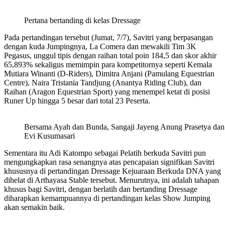
Pertana bertanding di kelas Dressage
Pada pertandingan tersebut (Jumat, 7/7), Savitri yang berpasangan
dengan kuda Jumpingnya, La Comera dan mewakili Tim 3K
Pegasus, unggul tipis dengan raihan total poin 184,5 dan skor akhir
65,893% sekaligus memimpin para kompetitornya seperti Kemala
Mutiara Winanti (D-Riders), Dimitra Anjani (Pamulang Equestrian
Centre), Naira Tristania Tandjung (Anantya Riding Club), dan
Raihan (Aragon Equestrian Sport) yang menempel ketat di posisi
Runer Up hingga 5 besar dari total 23 Peserta.
Bersama Ayah dan Bunda, Sangaji Jayeng Anung Prasetya dan
Evi Kusumasari
Sementara itu Adi Katompo sebagai Pelatih berkuda Savitri pun
mengungkapkan rasa senangnya atas pencapaian signifikan Savitri
khususnya di pertandingan Dressage Kejuaraan Berkuda DNA yang
dihelat di Arthayasa Stable tersebut. Menurutnya, ini adalah tahapan
khusus bagi Savitri, dengan berlatih dan bertanding Dressage
diharapkan kemampuannya di pertandingan kelas Show Jumping
akan semakin baik.