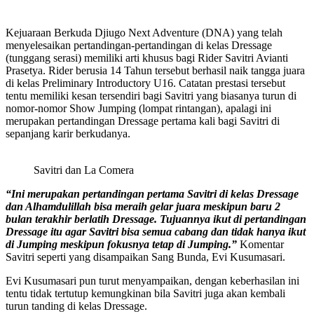
Kejuaraan Berkuda Djiugo Next Adventure (DNA) yang telah
menyelesaikan pertandingan-pertandingan di kelas Dressage
(tunggang serasi) memiliki arti khusus bagi Rider Savitri Avianti
Prasetya. Rider berusia 14 Tahun tersebut berhasil naik tangga juara
di kelas Preliminary Introductory U16. Catatan prestasi tersebut
tentu memiliki kesan tersendiri bagi Savitri yang biasanya turun di
nomor-nomor Show Jumping (lompat rintangan), apalagi ini
merupakan pertandingan Dressage pertama kali bagi Savitri di
sepanjang karir berkudanya.
Savitri dan La Comera
“Ini merupakan pertandingan pertama Savitri di kelas Dressage
dan Alhamdulillah bisa meraih gelar juara meskipun baru 2
bulan terakhir berlatih Dressage. Tujuannya ikut di pertandingan
Dressage itu agar Savitri bisa semua cabang dan tidak hanya ikut
di Jumping meskipun fokusnya tetap di Jumping.”
Komentar
Savitri seperti yang disampaikan Sang Bunda, Evi Kusumasari.
Evi Kusumasari pun turut menyampaikan, dengan keberhasilan ini
tentu tidak tertutup kemungkinan bila Savitri juga akan kembali
turun tanding di kelas Dressage.