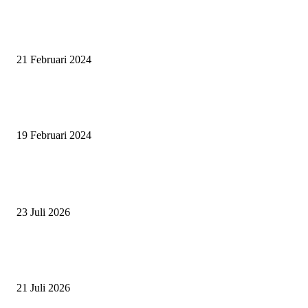
SURABAYA JUMPING MASTER GELAR JUMPING CLINIC BERSA
PATRICK VAN DER SCHANS
21 Februari 2024
SURABAYA JUMPING MASTER 2024, MASTER PIECE PUBLIK JAT
UNTUK OLAHRAGA EQUESTRIAN INDONESIA
19 Februari 2024
BERITA POPULER
ZAID, RIDER CILIK PENUH BAKAT DAN SEMANGAT
23 Juli 2026
PERJUANGAN DUO JUNIOR ANANTYA RIDING CLUB DI JJ ALL S
2026
21 Juli 2026