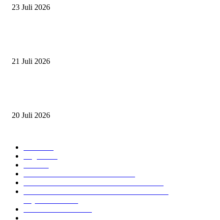
23 Juli 2026
PERJUANGAN DUO JUNIOR ANANTYA RIDING CLUB DI JJ ALL S
2026
21 Juli 2026
ANDRY SUTOYO, STEVEN TAN, DAN PERTARUNGAN SERU TIG
ATLET JUNIOR
20 Juli 2026
POPULAR CATEGORY
Event
474
Ragam
214
Profil
28
PRESTASI ATLET BERKUDA
10
NAWASENA SUMMER SEASSON 2024
8
PON XXI ACEH SUMUT 2024 BERKUDA
EQUESTRIAN
7
GIOVAS CUP 2024
6
SOROTAN ARKAV CUP 2024
6