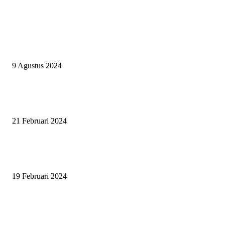
EVEN
ASWAYUDDHA 3 SERI PAMUNGKAS, PENENTUAN SIAPA YANG
BERHAK MENJADI RAJA, RATU, DAN SKUAD TERBAIK
9 Agustus 2024
SURABAYA JUMPING MASTER GELAR JUMPING CLINIC BERSA
PATRICK VAN DER SCHANS
21 Februari 2024
SURABAYA JUMPING MASTER 2024, MASTER PIECE PUBLIK JAT
UNTUK OLAHRAGA EQUESTRIAN INDONESIA
19 Februari 2024
BERITA POPULER
ZAID, RIDER CILIK PENUH BAKAT DAN SEMANGAT