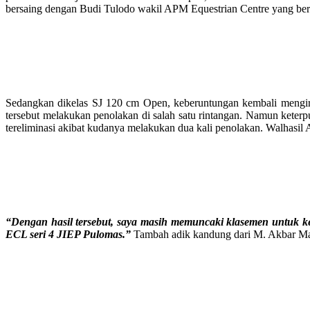
bersaing dengan Budi Tulodo wakil APM Equestrian Centre yang berha
Sedangkan dikelas SJ 120 cm Open, keberuntungan kembali mengiri
tersebut melakukan penolakan di salah satu rintangan. Namun keterp
tereliminasi akibat kudanya melakukan dua kali penolakan. Walhasil A
“Dengan hasil tersebut, saya masih memuncaki klasemen untuk ke
ECL seri 4 JIEP Pulomas.”
Tambah adik kandung dari M. Akbar Mau