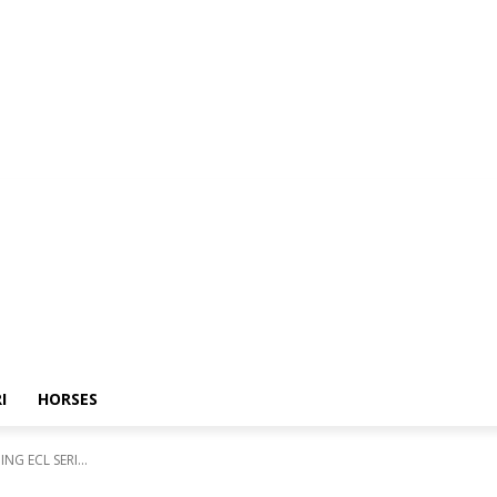
I
HORSES
G ECL SERI...