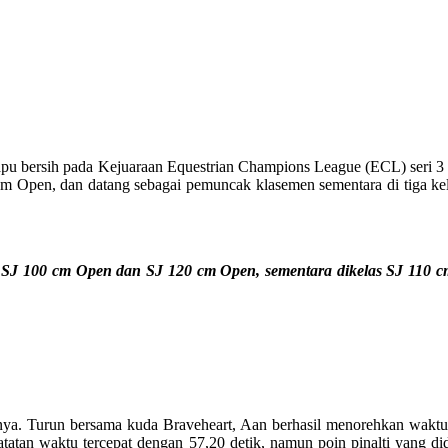
u bersih pada Kejuaraan Equestrian Champions League (ECL) seri 3 ya
 Open, dan datang sebagai pemuncak klasemen sementara di tiga kelas
as SJ 100 cm Open dan SJ 120 cm Open, sementara dikelas SJ 110 c
ya. Turun bersama kuda Braveheart, Aan berhasil menorehkan waktu t
tatan waktu tercepat dengan 57,20 detik, namun poin pinalti yang did