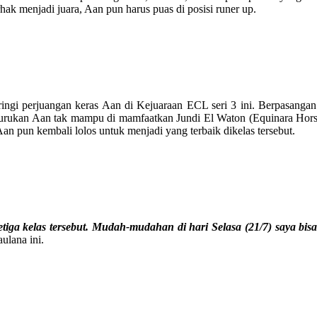
k menjadi juara, Aan pun harus puas di posisi runer up.
ngi perjuangan keras Aan di Kejuaraan ECL seri 3 ini. Berpasanga
urukan Aan tak mampu di mamfaatkan Jundi El Waton (Equinara Horse S
an pun kembali lolos untuk menjadi yang terbaik dikelas tersebut.
tiga kelas tersebut. Mudah-mudahan di hari Selasa (21/7) saya b
lana ini.