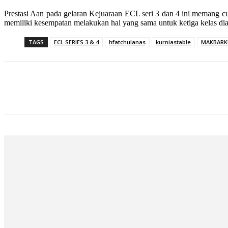
Prestasi Aan pada gelaran Kejuaraan ECL seri 3 dan 4 ini memang cu
memiliki kesempatan melakukan hal yang sama untuk ketiga kelas dia
TAGS
ECL SERIES 3 & 4
hfatchulanas
kurniastable
MAKBARK
Bagikan