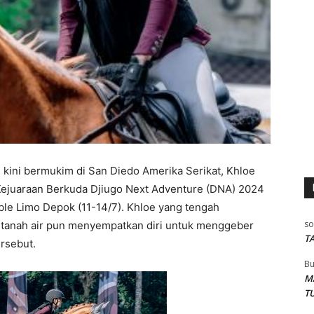
g kini bermukim di San Diedo Amerika Serikat, Khloe
Kejuaraan Berkuda Djiugo Next Adventure (DNA) 2024
able Limo Depok (11-14/7). Khloe yang tengah
so
 tanah air pun menyempatkan diri untuk menggeber
T
rsebut.
Bu
M
T