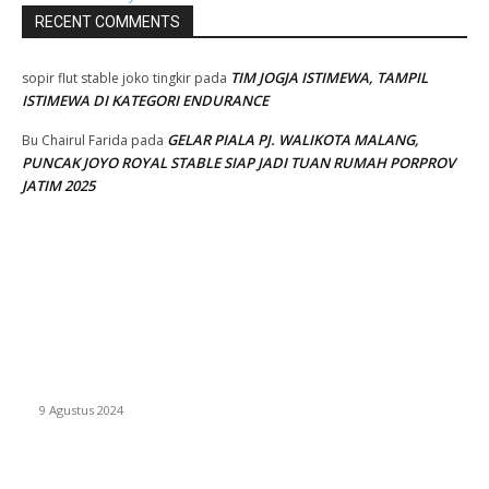
RECENT COMMENTS
TIM JOGJA ISTIMEWA, TAMPIL
sopir flut stable joko tingkir
pada
ISTIMEWA DI KATEGORI ENDURANCE
GELAR PIALA PJ. WALIKOTA MALANG,
Bu Chairul Farida
pada
PUNCAK JOYO ROYAL STABLE SIAP JADI TUAN RUMAH PORPROV
JATIM 2025
EVEN
ASWAYUDDHA 3 SERI PAMUNGKAS, PENENTUAN SIAPA YANG
BERHAK MENJADI RAJA, RATU, DAN SKUAD TERBAIK
9 Agustus 2024
SURABAYA JUMPING MASTER GELAR JUMPING CLINIC