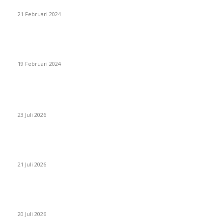
BERSAMA PATRICK VAN DER SCHANS
21 Februari 2024
SURABAYA JUMPING MASTER 2024, MASTER PIECE PUBLIK
JATIM UNTUK OLAHRAGA EQUESTRIAN INDONESIA
19 Februari 2024
BERITA POPULER
ZAID, RIDER CILIK PENUH BAKAT DAN SEMANGAT
23 Juli 2026
PERJUANGAN DUO JUNIOR ANANTYA RIDING CLUB DI JJ ALL
STAR 2026
21 Juli 2026
ANDRY SUTOYO, STEVEN TAN, DAN PERTARUNGAN SERU
TIGA ATLET JUNIOR
20 Juli 2026