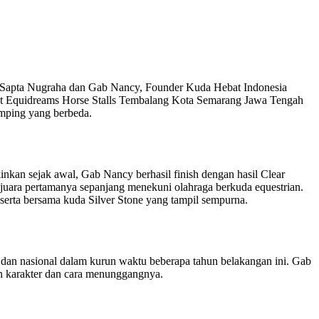
n Sapta Nugraha dan Gab Nancy, Founder Kuda Hebat Indonesia
ajat Equidreams Horse Stalls Tembalang Kota Semarang Jawa Tengah
umping yang berbeda.
kan sejak awal, Gab Nancy berhasil finish dengan hasil Clear
r juara pertamanya sepanjang menekuni olahraga berkuda equestrian.
serta bersama kuda Silver Stone yang tampil sempurna.
kal dan nasional dalam kurun waktu beberapa tahun belakangan ini. Gab
n karakter dan cara menunggangnya.