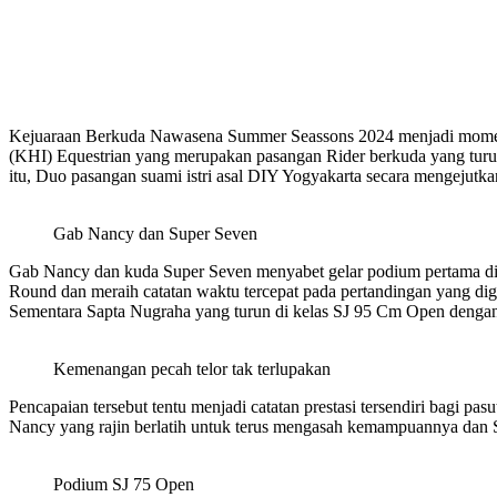
Kejuaraan Berkuda Nawasena Summer Seassons 2024 menjadi momen i
(KHI) Equestrian yang merupakan pasangan Rider berkuda yang turut
itu, Duo pasangan suami istri asal DIY Yogyakarta secara mengejut
Gab Nancy dan Super Seven
Gab Nancy dan kuda Super Seven menyabet gelar podium pertama di k
Round dan meraih catatan waktu tercepat pada pertandingan yang dige
Sementara Sapta Nugraha yang turun di kelas SJ 95 Cm Open dengan m
Kemenangan pecah telor tak terlupakan
Pencapaian tersebut tentu menjadi catatan prestasi tersendiri bagi pa
Nancy yang rajin berlatih untuk terus mengasah kemampuannya dan 
Podium SJ 75 Open