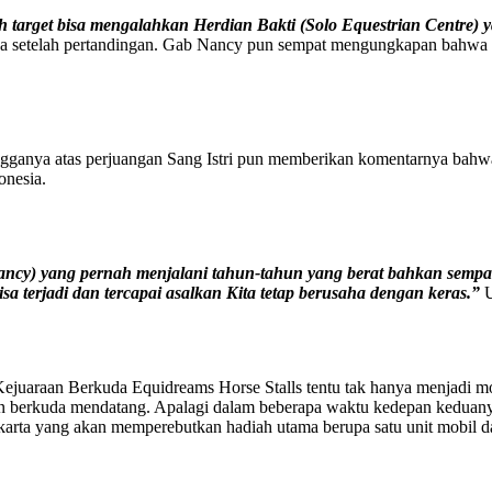
 target bisa mengalahkan Herdian Bakti (Solo Equestrian Centre) ya
 setelah pertandingan. Gab Nancy pun sempat mengungkapan bahwa ke
gganya atas perjuangan Sang Istri pun memberikan komentarnya bahwa
onesia.
ncy) yang pernah menjalani tahun-tahun yang berat bahkan sempat 
 terjadi dan tercapai asalkan Kita tetap berusaha dengan keras.”
U
 di Kejuaraan Berkuda Equidreams Horse Stalls tentu tak hanya menjad
araan berkuda mendatang. Apalagi dalam beberapa waktu kedepan kedu
arta yang akan memperebutkan hadiah utama berupa satu unit mobil da