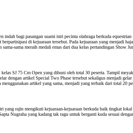
ndah bagi pasangan suami istri pecinta olahraga berkuda equestria
 berpartisipasi di kejuaraan tersebut. Pada kejuaraan yang menjadi h
kan sama-sama meraih medali emas dari dua kelas pertandingan Show J
elas SJ 75 Cm Open yang dihuni oleh total 30 peserta. Tampil meyakin
lar dengan artikel Special Two Phase tersebut sekaligus menjadi gela
enggunakan artikel yang sama, menjadi yang terbaik dari total 20 pe
sutri yang rajin mengikuti kejuaraan-kejuaraan berkuda baik tingkat lo
Sapta Nugraha yang kadang tak ragu untuk berganti kuda sesuai denga