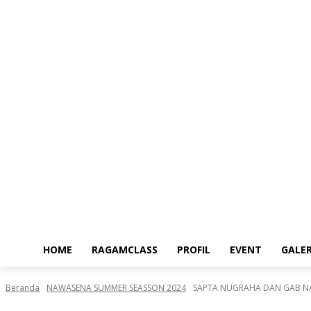
Jumat, Agustus 7, 2026
HOME
RAGAMCLASS
PROFIL
EVENT
GALER
Beranda
NAWASENA SUMMER SEASSON 2024
SAPTA NUGRAHA DAN GAB NAN