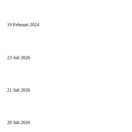
SURABAYA JUMPING MASTER 2024, MASTER PIECE PUBLIK JAT
UNTUK OLAHRAGA EQUESTRIAN INDONESIA
19 Februari 2024
BERITA POPULER
ZAID, RIDER CILIK PENUH BAKAT DAN SEMANGAT
23 Juli 2026
PERJUANGAN DUO JUNIOR ANANTYA RIDING CLUB DI JJ ALL S
2026
21 Juli 2026
ANDRY SUTOYO, STEVEN TAN, DAN PERTARUNGAN SERU TIG
ATLET JUNIOR
20 Juli 2026
POPULAR CATEGORY