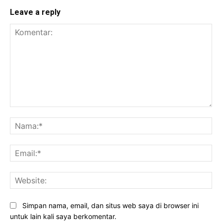
Leave a reply
Komentar:
Na
Ema
Web
Simpan nama, email, dan situs web saya di browser ini
untuk lain kali saya berkomentar.