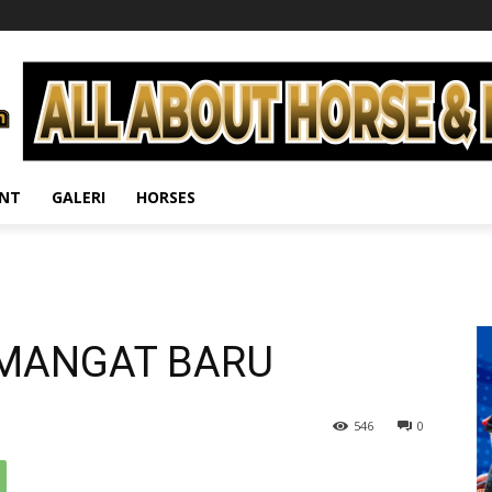
ENT
GALERI
HORSES
EMANGAT BARU
546
0