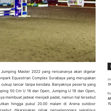
 Jumping Master 2022 yang rencananya akan digelar
Kenpark Equestrian Complex Surabaya yang merupakan
so
T
 cukup lancar tanpa kendala. Banyaknya peserta yang
umping 50 Cm U 16 dan Open, Jumping U 18 dan Open,
Bu
nya membuat jadwal menjadi padat, namun hal tersebut
M
T
jutkan hingga pukul 20.00 malam di Arena outdoor
sebut dikarenakan pihak penyelenggara sekaligus