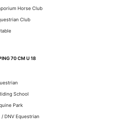
mporium Horse Club
questrian Club
Stable
ING 70 CM U 18
uestrian
Riding School
Equine Park
B / DNV Equestrian