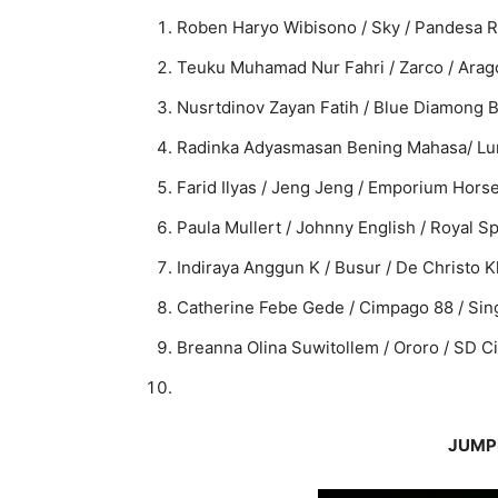
Roben Haryo Wibisono / Sky / Pandesa R
Teuku Muhamad Nur Fahri / Zarco / Arag
Nusrtdinov Zayan Fatih / Blue Diamong 
Radinka Adyasmasan Bening Mahasa/ Lun
Farid Ilyas / Jeng Jeng / Emporium Hors
Paula Mullert / Johnny English / Royal S
Indiraya Anggun K / Busur / De Christo K
Catherine Febe Gede / Cimpago 88 / Si
Breanna Olina Suwitollem / Ororo / SD C
JUMP