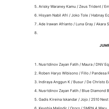
Arisky Waraney Kamu / Zeus Trident / E
Hisyam Nabil Afri / Joko Tole / Habnay E
Ade Irawan Afrianto / Luna Gray / Akara 
JUMP
Nusrtdinov Zayan Fatih / Maura / DNV Eq
Roben Haryo Wibisono / Fillo / Pandesa 
Indiraya Anggun K / Busur / De Christo 
Nusrtdinov Zayan Fatih / Blue Diamond 
Gadis Kireina Iskandar / Jojo / 2510 Nest
Keyshia Malindir / Ororo / SMPN 4 Waru