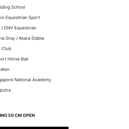
iding School
on Equestrian Sport
B / DNV Equestrian
a Gray / Akara Stable
e Club
port Horse Bali
laten
ngapore National Academy
iputra
ING 50 CM OPEN