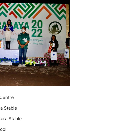
 Centre
ra Stable
kara Stable
hool