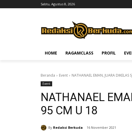
Sabtu, Agustus 8, 2026
HOME
RAGAMCLASS
PROFIL
EV
Beranda
Event
NATHANAEL EMAN, JUARA DIKELAS SJ
Event
NATHANAEL EMAN
95 CM U 18
By
Redaksi Berkuda
16 November 2021