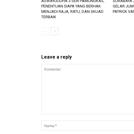
ASWAYUDDHA 3 SERI PAMUNGKAS,
SURABAYA 
PENENTUAN SIAPA YANG BERHAK
GELAR JUM
MENJADI RAJA, RATU, DAN SKUAD
PATRICK V
TERBAIK
Leave a reply
Komentar: