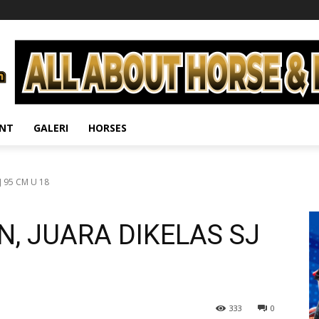
ENT
GALERI
HORSES
 95 CM U 18
, JUARA DIKELAS SJ
333
0