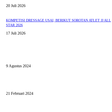
20 Juli 2026
KOMPETISI DRESSAGE USAI, BERIKUT SOROTAN ATLET JJ ALL
STAR 2026
17 Juli 2026
EVEN
ASWAYUDDHA 3 SERI PAMUNGKAS, PENENTUAN SIAPA YANG
BERHAK MENJADI RAJA, RATU, DAN SKUAD TERBAIK
9 Agustus 2024
SURABAYA JUMPING MASTER GELAR JUMPING CLINIC BERSA
PATRICK VAN DER SCHANS
21 Februari 2024
SURABAYA JUMPING MASTER 2024, MASTER PIECE PUBLIK JAT