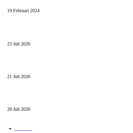
UNTUK OLAHRAGA EQUESTRIAN INDONESIA
19 Februari 2024
BERITA POPULER
ZAID, RIDER CILIK PENUH BAKAT DAN SEMANGAT
23 Juli 2026
PERJUANGAN DUO JUNIOR ANANTYA RIDING CLUB DI JJ ALL S
2026
21 Juli 2026
ANDRY SUTOYO, STEVEN TAN, DAN PERTARUNGAN SERU TIG
ATLET JUNIOR
20 Juli 2026
POPULAR CATEGORY
Event
474