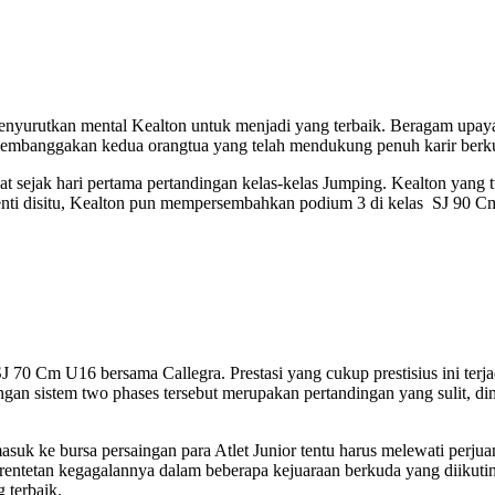
ak menyurutkan mental Kealton untuk menjadi yang terbaik. Beragam upa
s membanggakan kedua orangtua yang telah mendukung penuh karir berk
t sejak hari pertama pertandingan kelas-kelas Jumping. Kealton yang 
nti disitu, Kealton pun mempersembahkan podium 3 di kelas SJ 90 Cm
SJ 70 Cm U16 bersama Callegra. Prestasi yang cukup prestisius ini terja
engan sistem two phases tersebut merupakan pertandingan yang sulit, d
suk ke bursa persaingan para Atlet Junior tentu harus melewati perj
n rentetan kegagalannya dalam beberapa kejuaraan berkuda yang diiku
 terbaik.