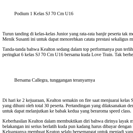
Podium 1 Kelas SJ 70 Cm U16
Turun tanding di kelas-kelas Junior yang rata-rata banjir peserta t
Menik Susanti ini untuk dapat menorehkan catata prestasi sekaligu
Tanda-tanda bahwa Kealton sedang dalam top performanya pun terliha
peringkat 6 kelas SJ 70 Cm U16 bersama kuda Love Train. Tak berhe
Bersama Callegra, tunggangan teranyarnya
Di hari ke 2 kejuaraan, Kealton semakin on fire saat menjuarai kelas 
yang dihuni oleh total 30 peserta. Pertandingan yang dilaksanakan d
untuk dapat melanjutkan ke babak kedua yang beraroma speed class.
Keberhasilan Kealton dalam membuktikan diri bahwa dirinya layak ma
belakangan ini serius berlatih kuda pun kadang harus dibayar denga
Keluarganya membuat Keaton selalu bersemangat untuk menjadi yang