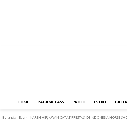
Sabtu, Agustus 8, 2026
HOME
RAGAMCLASS
PROFIL
EVENT
GALER
Beranda
Event
KAREN HERJAWAN CATAT PRESTASI DI INDONESIA HORSE S