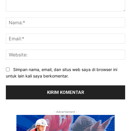
Komentar:
Na
Ema
Web
Simpan nama, email, dan situs web saya di browser ini
untuk lain kali saya berkomentar.
- Advertisment -