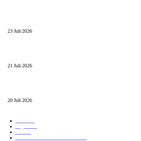
BERITA POPULER
ZAID, RIDER CILIK PENUH BAKAT DAN SEMANGAT
23 Juli 2026
PERJUANGAN DUO JUNIOR ANANTYA RIDING CLUB DI JJ ALL S
2026
21 Juli 2026
ANDRY SUTOYO, STEVEN TAN, DAN PERTARUNGAN SERU TIG
ATLET JUNIOR
20 Juli 2026
POPULAR CATEGORY
Event
474
Ragam
214
Profil
28
PRESTASI ATLET BERKUDA
10