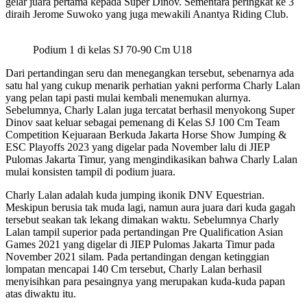
gelar juara pertama kepada Super Dinov. Sementara peringkat ke 3
diraih Jerome Suwoko yang juga mewakili Anantya Riding Club.
Podium 1 di kelas SJ 70-90 Cm U18
Dari pertandingan seru dan menegangkan tersebut, sebenarnya ada
satu hal yang cukup menarik perhatian yakni performa Charly Lalan
yang pelan tapi pasti mulai kembali menemukan alurnya.
Sebelumnya, Charly Lalan juga tercatat berhasil menyokong Super
Dinov saat keluar sebagai pemenang di Kelas SJ 100 Cm Team
Competition Kejuaraan Berkuda Jakarta Horse Show Jumping &
ESC Playoffs 2023 yang digelar pada November lalu di JIEP
Pulomas Jakarta Timur, yang mengindikasikan bahwa Charly Lalan
mulai konsisten tampil di podium juara.
Charly Lalan adalah kuda jumping ikonik DNV Equestrian.
Meskipun berusia tak muda lagi, namun aura juara dari kuda gagah
tersebut seakan tak lekang dimakan waktu. Sebelumnya Charly
Lalan tampil superior pada pertandingan Pre Qualification Asian
Games 2021 yang digelar di JIEP Pulomas Jakarta Timur pada
November 2021 silam. Pada pertandingan dengan ketinggian
lompatan mencapai 140 Cm tersebut, Charly Lalan berhasil
menyisihkan para pesaingnya yang merupakan kuda-kuda papan
atas diwaktu itu.