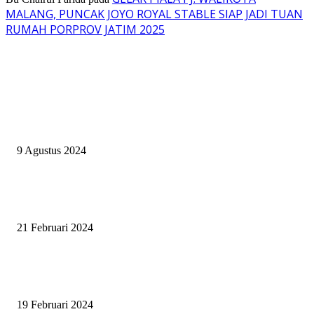
MALANG, PUNCAK JOYO ROYAL STABLE SIAP JADI TUAN
RUMAH PORPROV JATIM 2025
EVEN
ASWAYUDDHA 3 SERI PAMUNGKAS, PENENTUAN SIAPA YANG
BERHAK MENJADI RAJA, RATU, DAN SKUAD TERBAIK
9 Agustus 2024
SURABAYA JUMPING MASTER GELAR JUMPING CLINIC BERSA
PATRICK VAN DER SCHANS
21 Februari 2024
SURABAYA JUMPING MASTER 2024, MASTER PIECE PUBLIK JAT
UNTUK OLAHRAGA EQUESTRIAN INDONESIA
19 Februari 2024