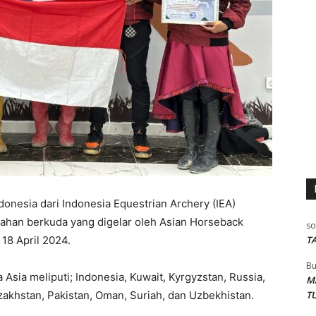
onesia dari Indonesia Equestrian Archery (IEA)
anahan berkuda yang digelar oleh Asian Horseback
so
T
18 April 2024.
Bu
a Asia meliputi; Indonesia, Kuwait, Kyrgyzstan, Russia,
M
T
zakhstan, Pakistan, Oman, Suriah, dan Uzbekhistan.