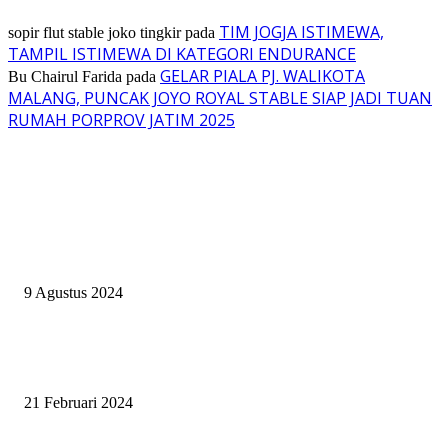
TIM JOGJA ISTIMEWA,
sopir flut stable joko tingkir
pada
TAMPIL ISTIMEWA DI KATEGORI ENDURANCE
GELAR PIALA PJ. WALIKOTA
Bu Chairul Farida
pada
MALANG, PUNCAK JOYO ROYAL STABLE SIAP JADI TUAN
RUMAH PORPROV JATIM 2025
EVEN
ASWAYUDDHA 3 SERI PAMUNGKAS, PENENTUAN SIAPA YANG
BERHAK MENJADI RAJA, RATU, DAN SKUAD TERBAIK
9 Agustus 2024
SURABAYA JUMPING MASTER GELAR JUMPING CLINIC BERSA
PATRICK VAN DER SCHANS
21 Februari 2024