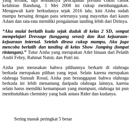
yang terbaik, tapi setidaknya pencapaian prestasi Gadis cantik
kelahiran Bandung, 1 Mei 2008 ini cukup membanggakan.
Mengawali karir berkudanya sejak 2016 lalu, kini Aisha sudah
mampu bersaing dengan para seterunya yang mayoritas dari kaum
Adam dan rata-rata memiliki pengalaman tanding lebih dari Dirinya.
“Aku mulai berlatih kuda sejak duduk di kelas 2 SD, sempat
mempelajari Dressage (tunggang serasi) dan ikut kejuaraan-
kejuaraan internal. Setelah dirasa cukup mampu, Aku juga
mencoba berlatih dan tanding di kelas Show Jumping (lompat
rintangan).”
Tutur Aisha yang merupakan Atlet binaan dari Pelatih
Andri Febry, Rahmat Natsir, dan Putri ini.
Aisha pun merasakan bahwa pilihannya berkarir di olahraga
berkuda merupakan pilihan yang tepat. Selain karena merupakan
olahraga Sunnah Rosul, Aisha pun beranggapan bahwa olahraga
berkuda ini lebih menantang daripada olahraga lainnya, karena
selain harus memiliki kemampuan yang mumpuni, olahraga ini pun
membutuhkan chemistry yang baik antara Rider dan kudanya.
Sering masuk peringkat 5 besar