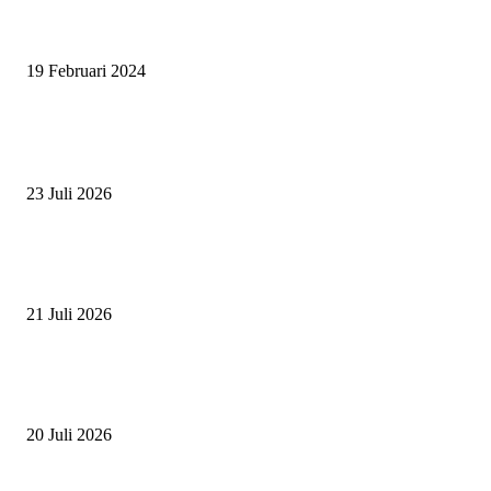
SURABAYA JUMPING MASTER 2024, MASTER PIECE PUBLIK JAT
UNTUK OLAHRAGA EQUESTRIAN INDONESIA
19 Februari 2024
BERITA POPULER
ZAID, RIDER CILIK PENUH BAKAT DAN SEMANGAT
23 Juli 2026
PERJUANGAN DUO JUNIOR ANANTYA RIDING CLUB DI JJ ALL S
2026
21 Juli 2026
ANDRY SUTOYO, STEVEN TAN, DAN PERTARUNGAN SERU TIG
ATLET JUNIOR
20 Juli 2026
POPULAR CATEGORY