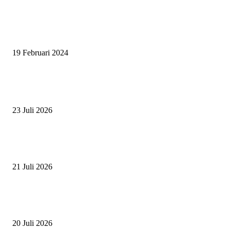
SURABAYA JUMPING MASTER 2024, MASTER PIECE PUBLIK JAT
UNTUK OLAHRAGA EQUESTRIAN INDONESIA
19 Februari 2024
BERITA POPULER
ZAID, RIDER CILIK PENUH BAKAT DAN SEMANGAT
23 Juli 2026
PERJUANGAN DUO JUNIOR ANANTYA RIDING CLUB DI JJ ALL S
2026
21 Juli 2026
ANDRY SUTOYO, STEVEN TAN, DAN PERTARUNGAN SERU TIG
ATLET JUNIOR
20 Juli 2026