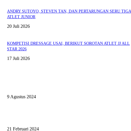
ANDRY SUTOYO, STEVEN TAN, DAN PERTARUNGAN SERU TIG
ATLET JUNIOR
20 Juli 2026
KOMPETISI DRESSAGE USAI, BERIKUT SOROTAN ATLET JJ ALL
STAR 2026
17 Juli 2026
EVEN
ASWAYUDDHA 3 SERI PAMUNGKAS, PENENTUAN SIAPA YANG
BERHAK MENJADI RAJA, RATU, DAN SKUAD TERBAIK
9 Agustus 2024
SURABAYA JUMPING MASTER GELAR JUMPING CLINIC BERSA
PATRICK VAN DER SCHANS
21 Februari 2024