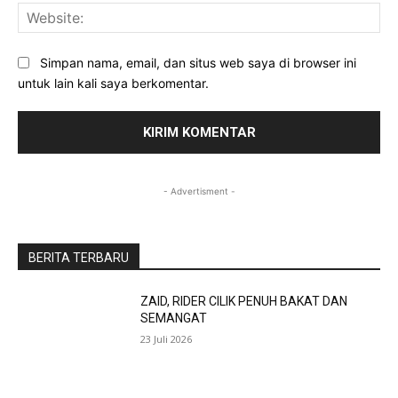
Web
Simpan nama, email, dan situs web saya di browser ini
untuk lain kali saya berkomentar.
- Advertisment -
BERITA TERBARU
ZAID, RIDER CILIK PENUH BAKAT DAN
SEMANGAT
23 Juli 2026