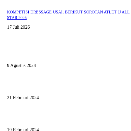
KOMPETISI DRESSAGE USAI, BERIKUT SOROTAN ATLET JJ ALL
STAR 2026
17 Juli 2026
EVEN
ASWAYUDDHA 3 SERI PAMUNGKAS, PENENTUAN SIAPA YANG
BERHAK MENJADI RAJA, RATU, DAN SKUAD TERBAIK
9 Agustus 2024
SURABAYA JUMPING MASTER GELAR JUMPING CLINIC BERSA
PATRICK VAN DER SCHANS
21 Februari 2024
SURABAYA JUMPING MASTER 2024, MASTER PIECE PUBLIK JAT
UNTUK OLAHRAGA EQUESTRIAN INDONESIA
19 Februari 2024