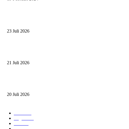
BERITA POPULER
ZAID, RIDER CILIK PENUH BAKAT DAN SEMANGAT
23 Juli 2026
PERJUANGAN DUO JUNIOR ANANTYA RIDING CLUB DI JJ ALL S
2026
21 Juli 2026
ANDRY SUTOYO, STEVEN TAN, DAN PERTARUNGAN SERU TIG
ATLET JUNIOR
20 Juli 2026
POPULAR CATEGORY
Event
474
Ragam
214
Profil
28
PRESTASI ATLET BERKUDA
10