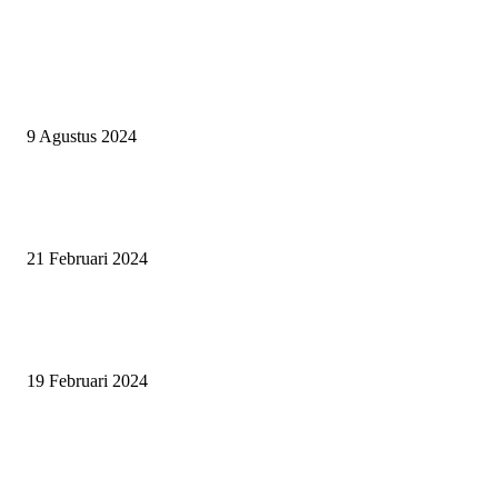
EVEN
ASWAYUDDHA 3 SERI PAMUNGKAS, PENENTUAN SIAPA YANG
BERHAK MENJADI RAJA, RATU, DAN SKUAD TERBAIK
9 Agustus 2024
SURABAYA JUMPING MASTER GELAR JUMPING CLINIC BERSA
PATRICK VAN DER SCHANS
21 Februari 2024
SURABAYA JUMPING MASTER 2024, MASTER PIECE PUBLIK JAT
UNTUK OLAHRAGA EQUESTRIAN INDONESIA
19 Februari 2024
BERITA POPULER
ZAID, RIDER CILIK PENUH BAKAT DAN SEMANGAT