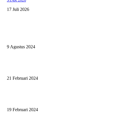
STAR 2026
17 Juli 2026
EVEN
ASWAYUDDHA 3 SERI PAMUNGKAS, PENENTUAN SIAPA YANG
BERHAK MENJADI RAJA, RATU, DAN SKUAD TERBAIK
9 Agustus 2024
SURABAYA JUMPING MASTER GELAR JUMPING CLINIC BERSA
PATRICK VAN DER SCHANS
21 Februari 2024
SURABAYA JUMPING MASTER 2024, MASTER PIECE PUBLIK JAT
UNTUK OLAHRAGA EQUESTRIAN INDONESIA
19 Februari 2024
BERITA POPULER