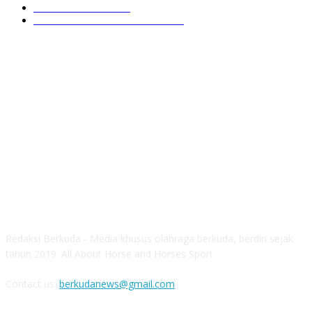
GIOVAS CUP 2024
6
SOROTAN ARKAV CUP 2024
6
ABOUT US
Redaksi Berkuda - Media khusus olahraga berkuda, berdiri sejak
tahun 2019. All About Horse and Horses Sport
Contact us:
berkudanews@gmail.com