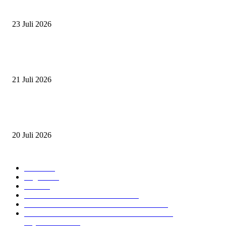
ZAID, RIDER CILIK PENUH BAKAT DAN SEMANGAT
23 Juli 2026
PERJUANGAN DUO JUNIOR ANANTYA RIDING CLUB DI JJ ALL S
2026
21 Juli 2026
ANDRY SUTOYO, STEVEN TAN, DAN PERTARUNGAN SERU TIG
ATLET JUNIOR
20 Juli 2026
POPULAR CATEGORY
Event
474
Ragam
214
Profil
28
PRESTASI ATLET BERKUDA
10
NAWASENA SUMMER SEASSON 2024
8
PON XXI ACEH SUMUT 2024 BERKUDA
EQUESTRIAN
7