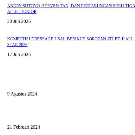
ANDRY SUTOYO, STEVEN TAN, DAN PERTARUNGAN SERU TIG
ATLET JUNIOR
20 Juli 2026
KOMPETISI DRESSAGE USAI, BERIKUT SOROTAN ATLET JJ ALL
STAR 2026
17 Juli 2026
EVEN
ASWAYUDDHA 3 SERI PAMUNGKAS, PENENTUAN SIAPA YANG
BERHAK MENJADI RAJA, RATU, DAN SKUAD TERBAIK
9 Agustus 2024
SURABAYA JUMPING MASTER GELAR JUMPING CLINIC BERSA
PATRICK VAN DER SCHANS
21 Februari 2024