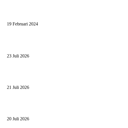
SURABAYA JUMPING MASTER 2024, MASTER PIECE PUBLIK JAT
UNTUK OLAHRAGA EQUESTRIAN INDONESIA
19 Februari 2024
BERITA POPULER
ZAID, RIDER CILIK PENUH BAKAT DAN SEMANGAT
23 Juli 2026
PERJUANGAN DUO JUNIOR ANANTYA RIDING CLUB DI JJ ALL S
2026
21 Juli 2026
ANDRY SUTOYO, STEVEN TAN, DAN PERTARUNGAN SERU TIG
ATLET JUNIOR
20 Juli 2026
POPULAR CATEGORY