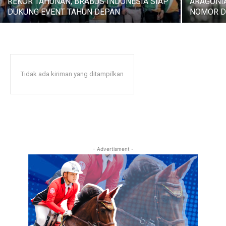
REKOR TAHUNAN, BRABUS INDONESIA SIAP
ARAGONI
DUKUNG EVENT TAHUN DEPAN
NOMOR D
Tidak ada kiriman yang ditampilkan
- Advertisment -