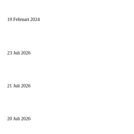
SURABAYA JUMPING MASTER 2024, MASTER PIECE PUBLIK JAT
UNTUK OLAHRAGA EQUESTRIAN INDONESIA
19 Februari 2024
BERITA POPULER
ZAID, RIDER CILIK PENUH BAKAT DAN SEMANGAT
23 Juli 2026
PERJUANGAN DUO JUNIOR ANANTYA RIDING CLUB DI JJ ALL S
2026
21 Juli 2026
ANDRY SUTOYO, STEVEN TAN, DAN PERTARUNGAN SERU TIG
ATLET JUNIOR
20 Juli 2026
POPULAR CATEGORY