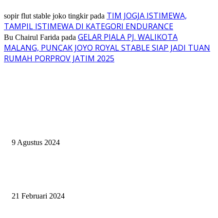
TIM JOGJA ISTIMEWA,
sopir flut stable joko tingkir
pada
TAMPIL ISTIMEWA DI KATEGORI ENDURANCE
GELAR PIALA PJ. WALIKOTA
Bu Chairul Farida
pada
MALANG, PUNCAK JOYO ROYAL STABLE SIAP JADI TUAN
RUMAH PORPROV JATIM 2025
EVEN
ASWAYUDDHA 3 SERI PAMUNGKAS, PENENTUAN SIAPA YANG
BERHAK MENJADI RAJA, RATU, DAN SKUAD TERBAIK
9 Agustus 2024
SURABAYA JUMPING MASTER GELAR JUMPING CLINIC BERSA
PATRICK VAN DER SCHANS
21 Februari 2024