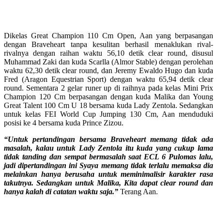
Dikelas Great Champion 110 Cm Open, Aan yang berpasangan
dengan Braveheart tanpa kesulitan berhasil menaklukan rival-
rivalnya dengan raihan waktu 56,10 detik clear round, disusul
Muhammad Zaki dan kuda Scarlla (Almor Stable) dengan perolehan
waktu 62,30 detik clear round, dan Jeremy Ewaldo Hugo dan kuda
Fred (Aragon Equestrian Sport) dengan waktu 65,94 detik clear
round. Sementara 2 gelar runer up di raihnya pada kelas Mini Prix
Champion 120 Cm berpasangan dengan kuda Malika dan Young
Great Talent 100 Cm U 18 bersama kuda Lady Zentola. Sedangkan
untuk kelas FEI World Cup Jumping 130 Cm, Aan menduduki
posisi ke 4 bersama kuda Prince Zizou.
“Untuk pertandingan bersama Braveheart memang tidak ada
masalah, kalau untuk Lady Zentola itu kuda yang cukup lama
tidak tanding dan sempat bermasalah saat ECL 6 Pulomas lalu,
jadi dipertandingan ini Syaya memang tidak terlalu memaksa dia
melainkan hanya berusaha untuk meminimalisir karakter rasa
takutnya. Sedangkan untuk Malika, Kita dapat clear round dan
hanya kalah di catatan waktu saja.”
Terang Aan.