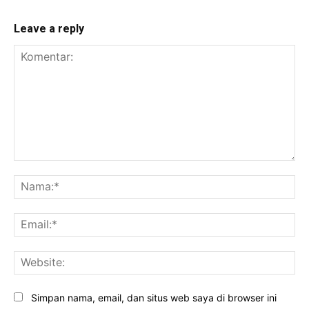
Leave a reply
Komentar:
Na
Ema
Web
Simpan nama, email, dan situs web saya di browser ini