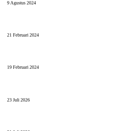
9 Agustus 2024
SURABAYA JUMPING MASTER GELAR JUMPING CLINIC BERSA
PATRICK VAN DER SCHANS
21 Februari 2024
SURABAYA JUMPING MASTER 2024, MASTER PIECE PUBLIK JAT
UNTUK OLAHRAGA EQUESTRIAN INDONESIA
19 Februari 2024
BERITA POPULER
ZAID, RIDER CILIK PENUH BAKAT DAN SEMANGAT
23 Juli 2026
PERJUANGAN DUO JUNIOR ANANTYA RIDING CLUB DI JJ ALL S
2026