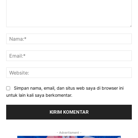
Komentar:
Na
Ema
Web
Simpan nama, email, dan situs web saya di browser ini
untuk lain kali saya berkomentar.
- Advertisment -