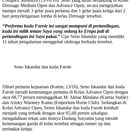
Complex Surabaya (13-16/10). Seno yang turun bertanding di Kelas
Dressage Medium Open dan Advance Open, secara mengejutkan
mampu meraih 3 gelar juara pertama dan 1 gelar juara ketiga dari 2
hari penyelengaraan lomba di kelas Dressage tersebut.
“Performa kuda Farole ini sangat mumpuni di pertandingan,
kuda ini milik teman Saya yang sedang ke Eropa jadi di
pertandingan ini Saya pakai.”
Ujar Seno Iskandar yang memiliki
11 tahun pengalaman menggeluti olahraga berkuda tersebut.
Seno Iskandar dan kuda Farole
Dihari pertama kejuaraan (Kamis, 13/10), Seno Iskandar dan kuda
Farole meraih kemenangan pertama di Kelas Advance Open dengan
skor 68,77 persen meninggalkan M. Akbar Maulana (Kurnia Stable)
dan Arisky Waraney Kamu (Emporium Horse Club). Sedangkan di
Kelas Advance Open, Semo Iskandar dan kuda Farole kembali
menjadi yang terbaik dengan skor 65,68 persen sekaligus
mengalahkan rekan satu timnya Dadang Suryatna yang meraih
kemenangan ganda di kelas tersebut sebagai runner up dan
peringkat ketiga.