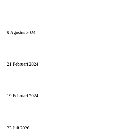
EVEN
ASWAYUDDHA 3 SERI PAMUNGKAS, PENENTUAN SIAPA YANG
BERHAK MENJADI RAJA, RATU, DAN SKUAD TERBAIK
9 Agustus 2024
SURABAYA JUMPING MASTER GELAR JUMPING CLINIC BERSA
PATRICK VAN DER SCHANS
21 Februari 2024
SURABAYA JUMPING MASTER 2024, MASTER PIECE PUBLIK JAT
UNTUK OLAHRAGA EQUESTRIAN INDONESIA
19 Februari 2024
BERITA POPULER
ZAID, RIDER CILIK PENUH BAKAT DAN SEMANGAT
23 Juli 2026