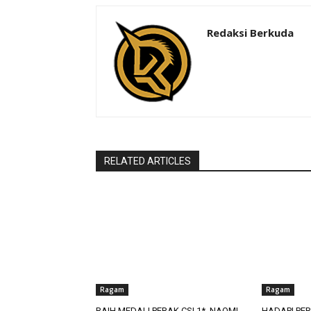
Redaksi Berkuda
RELATED ARTICLES
Ragam
Ragam
RAIH MEDALI PERAK CSI 1*, NAOMI
HADAPI PE