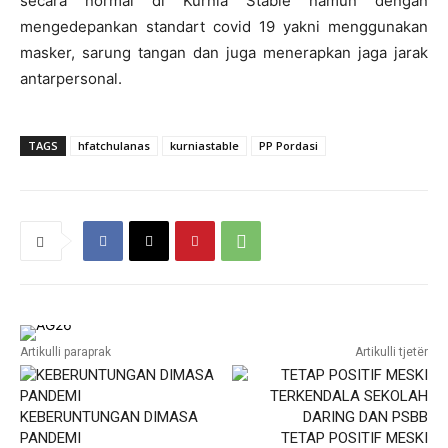
secara normal di Kurnia Stable namun dengan
mengedepankan standart covid 19 yakni menggunakan
masker, sarung tangan dan juga menerapkan jaga jarak
antarpersonal.
TAGS
hfatchulanas
kurniastable
PP Pordasi
Artikulli paraprak
Artikulli tjetër
KEBERUNTUNGAN DIMASA
PANDEMI
TETAP POSITIF MESKI