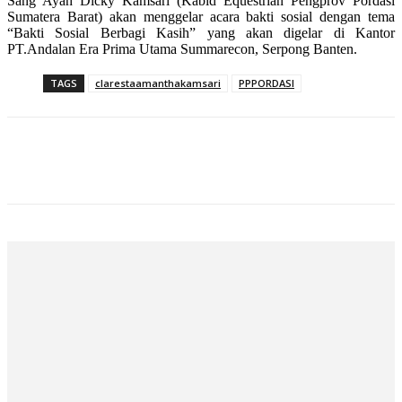
Sang Ayah Dicky Kamsari (Kabid Equestrian Pengprov Pordasi
Sumatera Barat) akan menggelar acara bakti sosial dengan tema
“Bakti Sosial Berbagi Kasih” yang akan digelar di Kantor
PT.Andalan Era Prima Utama Summarecon, Serpong Banten.
TAGS
clarestaamanthakamsari
PPPORDASI