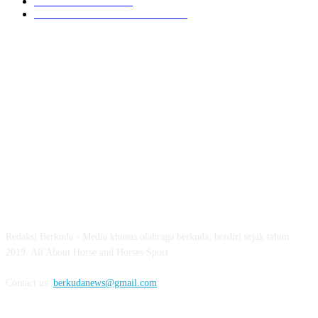
GIOVAS CUP 2024
6
SOROTAN ARKAV CUP 2024
6
ABOUT US
Redaksi Berkuda - Media khusus olahraga berkuda, berdiri sejak tahun
2019. All About Horse and Horses Sport
Contact us:
berkudanews@gmail.com