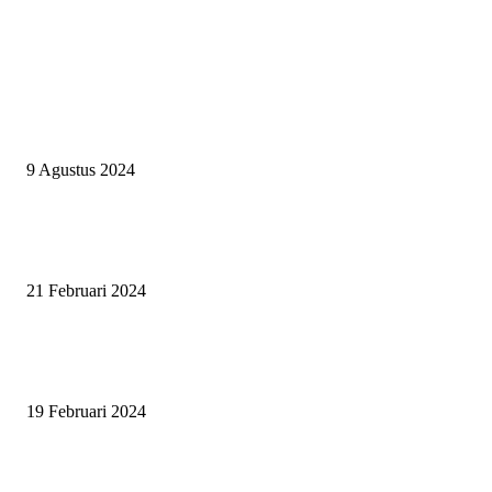
EVEN
ASWAYUDDHA 3 SERI PAMUNGKAS, PENENTUAN SIAPA YANG
BERHAK MENJADI RAJA, RATU, DAN SKUAD TERBAIK
9 Agustus 2024
SURABAYA JUMPING MASTER GELAR JUMPING CLINIC BERSA
PATRICK VAN DER SCHANS
21 Februari 2024
SURABAYA JUMPING MASTER 2024, MASTER PIECE PUBLIK JAT
UNTUK OLAHRAGA EQUESTRIAN INDONESIA
19 Februari 2024
BERITA POPULER