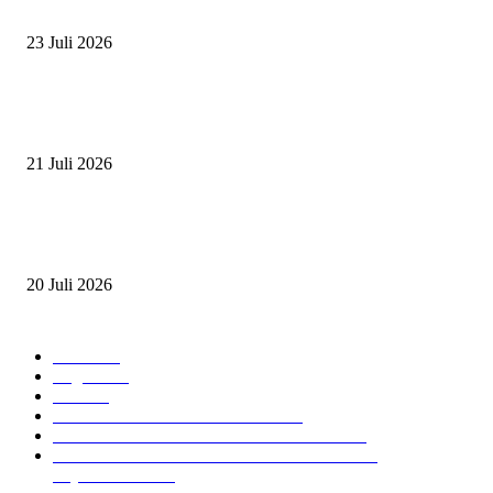
ZAID, RIDER CILIK PENUH BAKAT DAN SEMANGAT
23 Juli 2026
PERJUANGAN DUO JUNIOR ANANTYA RIDING CLUB DI JJ ALL S
2026
21 Juli 2026
ANDRY SUTOYO, STEVEN TAN, DAN PERTARUNGAN SERU TIG
ATLET JUNIOR
20 Juli 2026
POPULAR CATEGORY
Event
474
Ragam
214
Profil
28
PRESTASI ATLET BERKUDA
10
NAWASENA SUMMER SEASSON 2024
8
PON XXI ACEH SUMUT 2024 BERKUDA
EQUESTRIAN
7