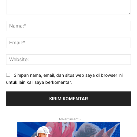
Komentar:
Na
Ema
Web
Simpan nama, email, dan situs web saya di browser ini
untuk lain kali saya berkomentar.
- Advertisment -