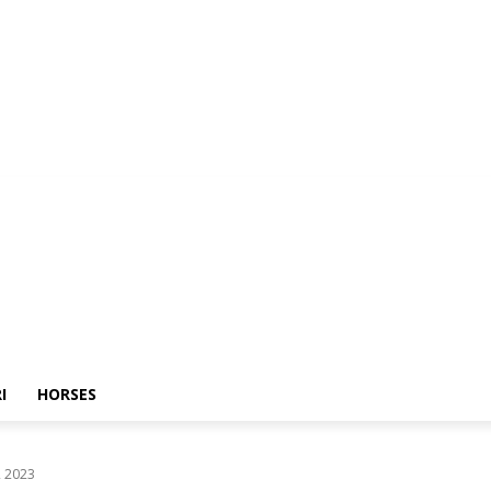
I
HORSES
 2023