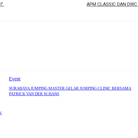
”.
APM CLASSIC DAN DWC 
Event
SURABAYA JUMPING MASTER GELAR JUMPING CLINIC BERSAMA
PATRICK VAN DER SCHANS
K
: