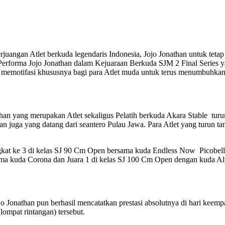
erjuangan Atlet berkuda legendaris Indonesia, Jojo Jonathan untuk tetap
. Performa Jojo Jonathan dalam Kejuaraan Berkuda SJM 2 Final Series y
 memotifasi khususnya bagi para Atlet muda untuk terus menumbuhka
athan yang merupakan Atlet sekaligus Pelatih berkuda Akara Stable tur
dan juga yang datang dari seantero Pulau Jawa. Para Atlet yang turun t
ingkat ke 3 di kelas SJ 90 Cm Open bersama kuda Endless Now Picobello
sama kuda Corona dan Juara 1 di kelas SJ 100 Cm Open dengan kuda Alt
jo Jonathan pun berhasil mencatatkan prestasi absolutnya di hari keemp
ompat rintangan) tersebut.