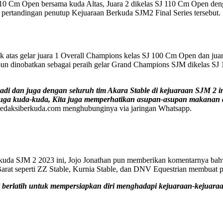
 SJ 110 Cm Open bersama kuda Altas, Juara 2 dikelas SJ 110 Cm Open 
ertandingan penutup Kejuaraan Berkuda SJM2 Final Series tersebut.
hak atas gelar juara 1 Overall Champions kelas SJ 100 Cm Open dan ju
n pun dinobatkan sebagai peraih gelar Grand Champions SJM dikelas 
ibadi dan juga dengan seluruh tim Akara Stable di kejuaraan SJM 2 
an juga kuda-kuda, Kita juga memperhatikan asupan-asupan makanan
 redaksiberkuda.com menghubunginya via jaringan Whatsapp.
uda SJM 2 2023 ini, Jojo Jonathan pun memberikan komentarnya bahwa 
arat seperti ZZ Stable, Kurnia Stable, dan DNV Equestrian membuat per
 berlatih untuk mempersiapkan diri menghadapi kejuaraan-kejuaraa