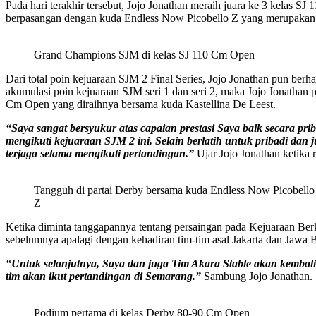
Pada hari terakhir tersebut, Jojo Jonathan meraih juara ke 3 kelas
berpasangan dengan kuda Endless Now Picobello Z yang merupakan p
Grand Champions SJM di kelas SJ 110 Cm Open
Dari total poin kejuaraan SJM 2 Final Series, Jojo Jonathan pun ber
akumulasi poin kejuaraan SJM seri 1 dan seri 2, maka Jojo Jonatha
Cm Open yang diraihnya bersama kuda Kastellina De Leest.
“Saya sangat bersyukur atas capaian prestasi Saya baik secara pr
mengikuti kejuaraan SJM 2 ini. Selain berlatih untuk pribadi d
terjaga selama mengikuti pertandingan.”
Ujar Jojo Jonathan ketika
Tangguh di partai Derby bersama kuda Endless Now Picobello
Z
Ketika diminta tanggapannya tentang persaingan pada Kejuaraan Berk
sebelumnya apalagi dengan kehadiran tim-tim asal Jakarta dan Jawa B
“Untuk selanjutnya, Saya dan juga Tim Akara Stable akan kembali
tim akan ikut pertandingan di Semarang.”
Sambung Jojo Jonathan.
Podium pertama di kelas Derby 80-90 Cm Open